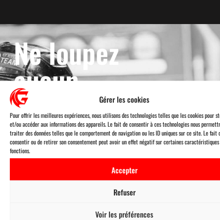
Ne loupez
aucun
match !
Gérer les cookies
Pour offrir les meilleures expériences, nous utilisons des technologies telles que les cookies pour s
et/ou accéder aux informations des appareils. Le fait de consentir à ces technologies nous permett
traiter des données telles que le comportement de navigation ou les ID uniques sur ce site. Le fait 
consentir ou de retirer son consentement peut avoir un effet négatif sur certaines caractéristiques
fonctions.
Accepter
Réservez
Suivez les
vos places
résultats
Refuser
et bien
plus…
Voir les préférences