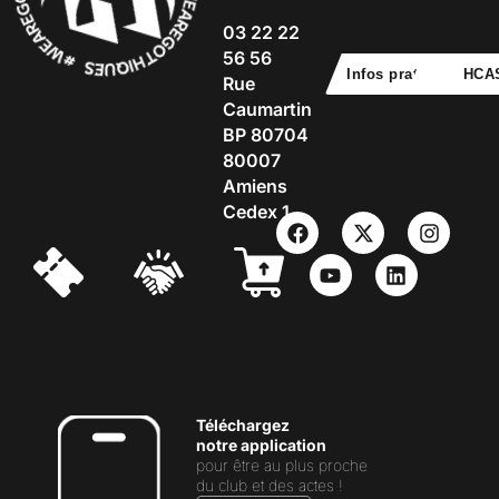
03 22 22
56 56
Infos pratiques
HCA
Rue
Caumartin
BP 80704
80007
Amiens
Cedex 1
Téléchargez
notre application
pour être au plus proche
du club et des actes !